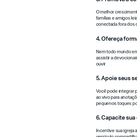
O melhor cresciment
famílias e amigos le
conectada fora dos c
4. Ofereça form
Nem todo mundo em su
assistir a devociona
ouvir
5. Apoie seus s
Você pode integrar 
ao vivo para anotaç
pequenos toques po
6. Capacite sua
Incentive sua igreja 
versículo compartilh