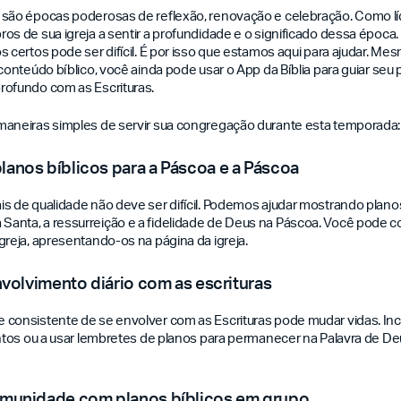
são épocas poderosas de reflexão, renovação e celebração. Como líd
os de sua igreja a sentir a profundidade e o significado dessa époc
 certos pode ser difícil. É por isso que estamos aqui para ajudar. Mes
 conteúdo bíblico, você ainda pode usar o App da Bíblia para guiar seu
rofundo com as Escrituras.
maneiras simples de servir sua congregação durante esta temporada:
anos bíblicos para a Páscoa e a Páscoa
s de qualidade não deve ser difícil. Podemos ajudar mostrando plano
anta, a ressurreição e a fidelidade de Deus na Páscoa. Você pode c
greja, apresentando-os na página da igreja.
envolvimento diário com as escrituras
consistente de se envolver com as Escrituras pode mudar vidas. Incen
untos ou a usar lembretes de planos para permanecer na Palavra de De
omunidade com planos bíblicos em grupo