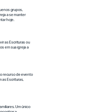
quenos grupos,
reja a se manter
tar hoje.
r as Escrituras ou
os em sua igreja a
 o recurso de evento
as Escrituras,
familiares. Um único
ncontrar a