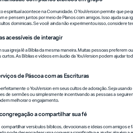
o espiritual acontece na Comunidade. O YouVersion permite que pe
iam e pensem juntos por meio de Planos com amigos. Isso ajuda sua ig
ultos dominicais. Se você ainda não experimentou isso, considere ten
as acessíveis de interagir
a igreja lê a Bíblia da mesma maneira. Muitas pessoas preferem ouvi
is curtos. As Bíblias e vídeos em áudio da YouVersion podem ajudar tod
erviços de Páscoa com as Escrituras
perfeitamente o YouVersion em seus cultos de adoração. Seja usando
ões de sermões ou simplesmente incentivando as pessoas a seguirem 
dem melhorar o engajamento.
 congregação a compartilhar sua fé
a compartilhar versículos bíblicos, devocionais e ideias com amigos e 
ado pode desencadear uma conversa significativa e ajudar alguém a e