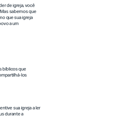
er de igreja, você
a. Mas sabemos que
mo que sua igreja
 povo a um
s bíblicos que
ompartilhá-los
tive sua igreja a ler
us durante a