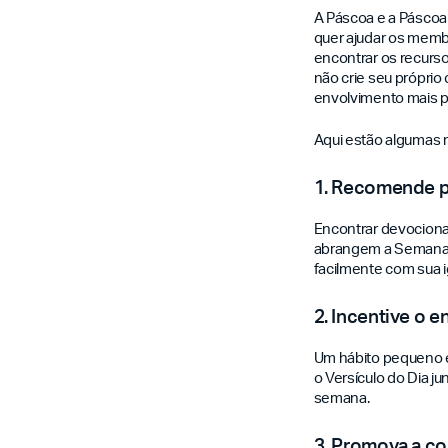
A Páscoa e a Páscoa 
quer ajudar os membr
encontrar os recursos
não crie seu próprio
envolvimento mais p
Aqui estão algumas 
1. Recomende pl
Encontrar devocionai
abrangem a Semana S
facilmente com sua i
2. Incentive o 
Um hábito pequeno e 
o Versículo do Dia j
semana.
3. Promova a c