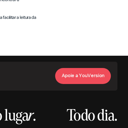
acilitar a leitura da
A
p
o
e
a
Y
o
u
V
e
s
o
n
i
r
i
 luga
r
.
Todo dia.