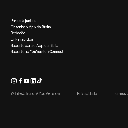
P
a
r
c
e
r
i
a
j
u
n
t
o
s
O
b
t
e
n
h
a
o
A
p
p
d
a
B
í
b
l
i
a
R
e
d
a
ç
ã
o
L
i
n
k
s
r
á
p
i
d
o
s
S
u
p
o
r
t
e
p
a
r
a
o
A
p
p
d
a
B
í
b
l
i
a
S
u
p
o
r
t
e
a
o
Y
o
u
V
e
r
s
i
o
n
C
o
n
n
e
c
t
© Life.Church/YouVersion
P
r
i
v
a
c
i
d
a
d
e
T
e
r
m
o
s