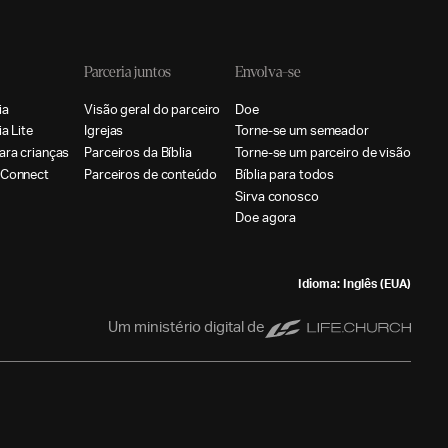
Parceria juntos
Envolva-se
i
a
V
i
s
ã
o
g
e
r
a
l
d
o
p
a
r
c
e
i
r
o
D
o
e
i
a
L
i
t
e
I
g
r
e
j
a
s
T
o
r
n
e
-
s
e
u
m
s
e
m
e
a
d
o
r
a
r
a
c
r
i
a
n
ç
a
s
P
a
r
c
e
i
r
o
s
d
a
B
í
b
l
i
a
T
o
r
n
e
-
s
e
u
m
p
a
r
c
e
i
r
o
d
e
v
i
s
ã
o
C
o
n
n
e
c
t
P
a
r
c
e
i
r
o
s
d
e
c
o
n
t
e
ú
d
o
B
í
b
l
i
a
p
a
r
a
t
o
d
o
s
S
i
r
v
a
c
o
n
o
s
c
o
D
o
e
a
g
o
r
a
Idioma: Inglês (EUA)
Um ministério digital de