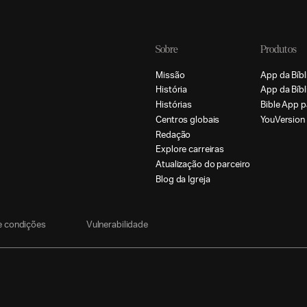
Sobre
Produtos
M
i
s
s
ã
o
A
p
p
d
a
B
í
b
l
H
i
s
t
ó
r
i
a
A
p
p
d
a
B
í
b
l
H
i
s
t
ó
r
i
a
s
B
i
b
l
e
A
p
p
p
C
e
n
t
r
o
s
g
l
o
b
a
i
s
Y
o
u
V
e
r
s
i
o
n
R
e
d
a
ç
ã
o
E
x
p
l
o
r
e
c
a
r
r
e
i
r
a
s
A
t
u
a
l
i
z
a
ç
ã
o
d
o
p
a
r
c
e
i
r
o
B
l
o
g
d
a
I
g
r
e
j
a
e
c
o
n
d
i
ç
õ
e
s
V
u
l
n
e
r
a
b
i
l
i
d
a
d
e