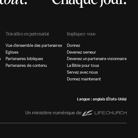
Travaillez en partenariat
Impliquez-vous
V
u
e
d
e
n
s
e
m
b
l
e
d
e
s
p
a
r
t
e
n
a
i
r
e
s
D
o
n
n
e
z
E
g
l
i
s
e
s
D
e
v
e
n
e
z
s
e
m
e
u
r
s
P
a
r
t
e
n
a
i
r
e
s
b
i
b
l
i
q
u
e
s
D
e
v
e
n
e
z
u
n
p
a
r
t
e
n
a
i
r
e
v
i
s
i
o
n
n
a
i
r
e
P
a
r
t
e
n
a
i
r
e
s
d
e
c
o
n
t
e
n
u
L
a
B
i
b
l
e
p
o
u
r
t
o
u
s
S
e
r
v
e
z
a
v
e
c
n
o
u
s
D
o
n
n
e
z
m
a
i
n
t
e
n
a
n
t
Langue : anglais (États-Unis)
Un ministère numérique de