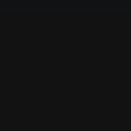
 propos
Produits
Salle de presse
Travaillez en partenariat
Impliquez-vo
Découvrez
Découvrez
Découv
Application biblique
Mission
Vue d'ensemble des pa
Hubs m
YouVersion Connect
L'histoire
Partenaires de conten
Histoir
Sommet des partenair