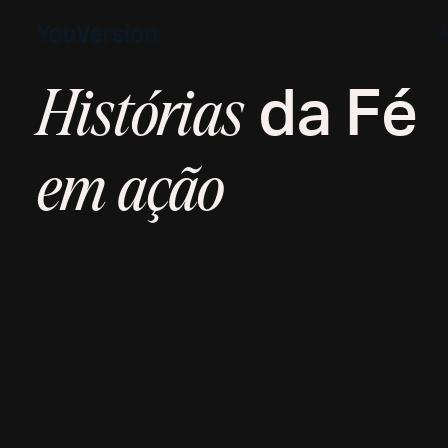
À
da Fé
Histórias
em ação