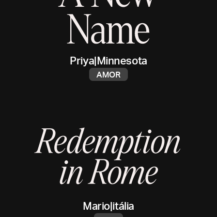
Priya
|
Minnesota
AMOR
Mario
|
itália