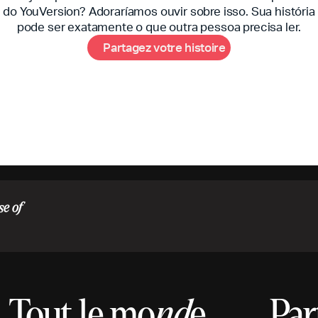
do YouVersion? Adoraríamos ouvir sobre isso. Sua história
pode ser exatamente o que outra pessoa precisa ler.
P
a
a
g
e
z
v
o
e
h
s
o
e
r
t
t
r
i
t
i
r
se of
Tout le mo
nd
e.
Par