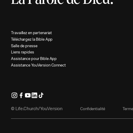
T
r
a
v
a
i
l
l
e
z
e
n
p
a
r
t
e
n
a
r
i
a
t
T
é
l
é
c
h
a
r
g
e
z
l
a
B
i
b
l
e
A
p
p
S
a
l
l
e
d
e
p
r
e
s
s
e
L
i
e
n
s
r
a
p
i
d
e
s
A
s
s
i
s
t
a
n
c
e
p
o
u
r
B
i
b
l
e
A
p
p
A
s
s
i
s
t
a
n
c
e
Y
o
u
V
e
r
s
i
o
n
C
o
n
n
e
c
t
© Life.Church/YouVersion
C
o
n
f
i
d
e
n
t
i
a
l
i
t
é
T
e
r
m