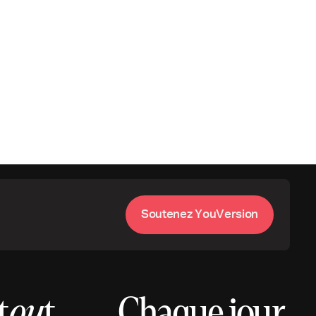
S
o
u
t
e
n
e
z
Y
o
u
V
e
r
s
i
o
n
t
ou
t.
Chaque jour.