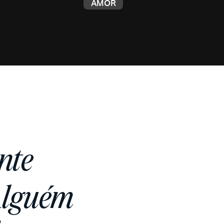
AMOR
nte
lguém
o