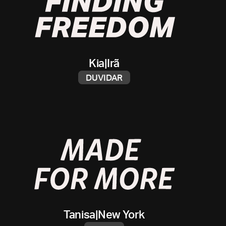
Kia
|
Irã
DUVIDAR
Tanisa
|
New York