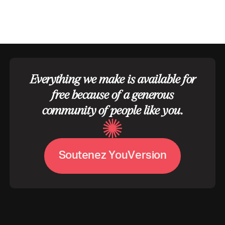
Everything we make is available for
free because of a generous
community of people like you.
S
o
u
t
e
n
e
z
Y
o
u
V
e
r
s
i
o
n