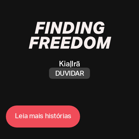
Kia
|
Irã
DUVIDAR
L
e
i
a
m
a
i
s
h
i
s
t
ó
r
i
a
s