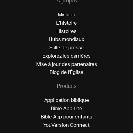
À propos
M
i
s
s
i
o
n
L
'
h
i
s
t
o
i
r
e
H
i
s
t
o
i
r
e
s
H
u
b
s
m
o
n
d
i
a
u
x
S
a
l
l
e
d
e
p
r
e
s
s
e
E
x
p
l
o
r
e
z
l
e
s
c
a
r
r
i
è
r
e
s
M
i
s
e
à
j
o
u
r
d
e
s
p
a
r
t
e
n
a
i
r
e
s
B
l
o
g
d
e
l
'
É
g
l
i
s
e
Produits
A
p
p
l
i
c
a
t
i
o
n
b
i
b
l
i
q
u
e
B
i
b
l
e
A
p
p
L
i
t
e
B
i
b
l
e
A
p
p
p
o
u
r
e
n
f
a
n
t
s
Y
o
u
V
e
r
s
i
o
n
C
o
n
n
e
c
t