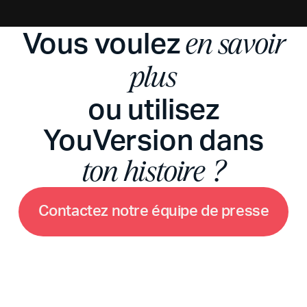
Vous voulez
en savoir
plus
ou utilisez
YouVersion dans
ton histoire ?
C
o
n
t
a
c
t
e
z
n
o
t
r
e
é
q
u
i
p
e
d
e
p
r
e
s
s
e