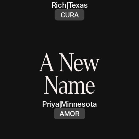
Rich
|
Texas
CURA
Priya
|
Minnesota
AMOR