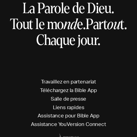
La Parole de Dieu.
Tout le mo
nd
e.
Part
ou
t.
Chaque jour.
T
r
a
v
a
i
l
l
e
z
e
n
p
a
r
t
e
n
a
r
i
a
t
T
é
l
é
c
h
a
r
g
e
z
l
a
B
i
b
l
e
A
p
p
S
a
l
l
e
d
e
p
r
e
s
s
e
L
i
e
n
s
r
a
p
i
d
e
s
A
s
s
i
s
t
a
n
c
e
p
o
u
r
B
i
b
l
e
A
p
p
A
s
s
i
s
t
a
n
c
e
Y
o
u
V
e
r
s
i
o
n
C
o
n
n
e
c
t