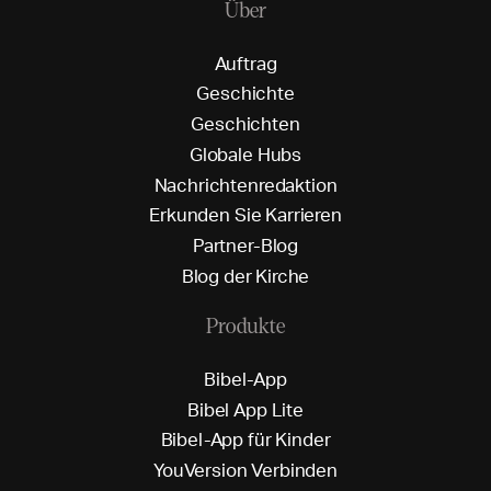
Über
A
u
f
t
r
a
g
G
e
s
c
h
i
c
h
t
e
G
e
s
c
h
i
c
h
t
e
n
G
l
o
b
a
l
e
H
u
b
s
N
a
c
h
r
i
c
h
t
e
n
r
e
d
a
k
t
i
o
n
E
r
k
u
n
d
e
n
S
i
e
K
a
r
r
i
e
r
e
n
P
a
r
t
n
e
r
-
B
l
o
g
B
l
o
g
d
e
r
K
i
r
c
h
e
Produkte
B
i
b
e
l
-
A
p
p
B
i
b
e
l
A
p
p
L
i
t
e
B
i
b
e
l
-
A
p
p
f
ü
r
K
i
n
d
e
r
Y
o
u
V
e
r
s
i
o
n
V
e
r
b
i
n
d
e
n