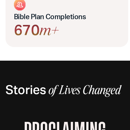
Bible Plan Completions
670
m+
Stories
of
Lives Changed