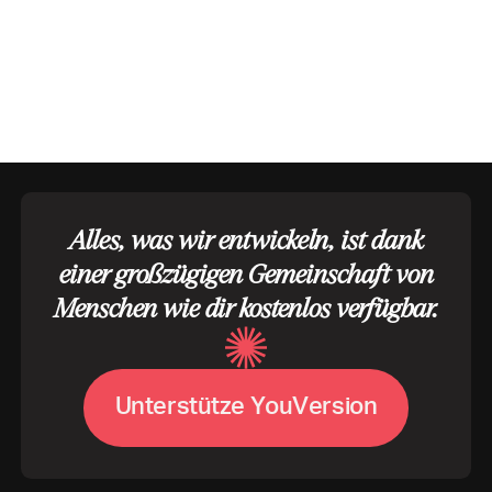
Alles, was wir entwickeln, ist dank
einer großzügigen Gemeinschaft von
Menschen wie dir kostenlos verfügbar.
U
n
t
e
r
s
t
ü
t
z
e
Y
o
u
V
e
r
s
i
o
n