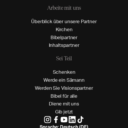
Arbeite mit uns
Ü
b
e
r
b
l
i
c
k
ü
b
e
r
u
n
s
e
r
e
P
a
r
t
n
e
r
K
i
r
c
h
e
n
B
i
b
e
l
p
a
r
t
n
e
r
I
n
h
a
l
t
s
p
a
r
t
n
e
r
Sei Teil
S
c
h
e
n
k
e
n
W
e
r
d
e
e
i
n
S
ä
m
a
n
n
W
e
r
d
e
n
S
i
e
V
i
s
i
o
n
s
p
a
r
t
n
e
r
B
i
b
e
l
f
ü
r
a
l
l
e
D
i
e
n
e
m
i
t
u
n
s
G
i
b
j
e
t
z
t
Sprache: Deutsch (DE)