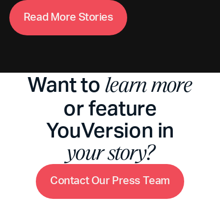
R
e
a
d
M
o
r
e
S
t
o
r
i
e
s
Want to
learn more
or feature
YouVersion in
your story?
C
o
n
t
a
c
t
O
u
r
P
r
e
s
s
T
e
a
m