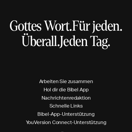
Gottes Wort.
Für jeden.
Überall.
Jeden Tag.
A
r
b
e
i
t
e
n
S
i
e
z
u
s
a
m
m
e
n
H
o
l
d
i
r
d
i
e
B
i
b
e
l
A
p
p
N
a
c
h
r
i
c
h
t
e
n
r
e
d
a
k
t
i
o
n
S
c
h
n
e
l
l
e
L
i
n
k
s
B
i
b
e
l
-
A
p
p
-
U
n
t
e
r
s
t
ü
t
z
u
n
g
Y
o
u
V
e
r
s
i
o
n
C
o
n
n
e
c
t
-
U
n
t
e
r
s
t
ü
t
z
u
n
g