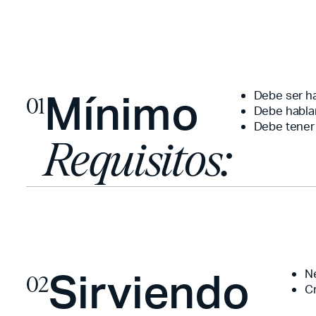
Mínimo
Debe ser ha
01
Debe hablar
Debe tener
Requisitos:
Sirviendo
Ne
02
Cr