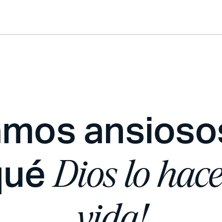
amos ansioso
qué
Dios lo hace
vida!