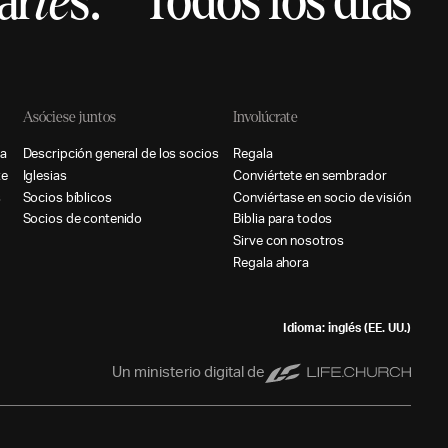
ar
te
s.
Todos los días
Asóciese juntos
Involúcrate
a
D
e
s
c
r
i
p
c
i
ó
n
g
e
n
e
r
a
l
d
e
l
o
s
s
o
c
i
o
s
R
e
g
a
l
a
t
e
I
g
l
e
s
i
a
s
C
o
n
v
i
é
r
t
e
t
e
e
n
s
e
m
b
r
a
d
o
r
s
S
o
c
i
o
s
b
í
b
l
i
c
o
s
C
o
n
v
i
é
r
t
a
s
e
e
n
s
o
c
i
o
d
e
v
i
s
i
ó
n
S
o
c
i
o
s
d
e
c
o
n
t
e
n
i
d
o
B
i
b
l
i
a
p
a
r
a
t
o
d
o
s
S
i
r
v
e
c
o
n
n
o
s
o
t
r
o
s
R
e
g
a
l
a
a
h
o
r
a
Idioma: inglés (EE. UU.)
Un ministerio digital de