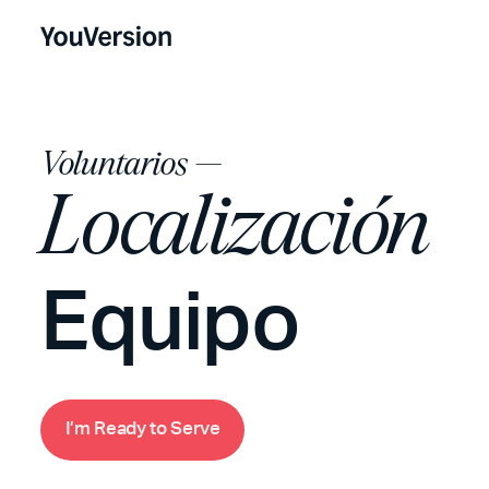
Voluntarios —
Localización
Equipo
m
R
e
d
o
S
e
e
a
y
t
r
v
I
’