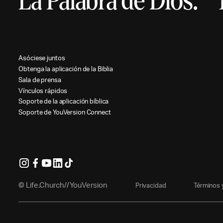
La Palabra de Dios.
A
s
ó
c
i
e
s
e
j
u
n
t
o
s
O
b
t
e
n
g
a
l
a
a
p
l
i
c
a
c
i
ó
n
d
e
l
a
B
i
b
l
i
a
S
a
l
a
d
e
p
r
e
n
s
a
V
í
n
c
u
l
o
s
r
á
p
i
d
o
s
S
o
p
o
r
t
e
d
e
l
a
a
p
l
i
c
a
c
i
ó
n
b
í
b
l
i
c
a
S
o
p
o
r
t
e
d
e
Y
o
u
V
e
r
s
i
o
n
C
o
n
n
e
c
t
© Life.Church//YouVersion
P
r
i
v
a
c
i
d
a
d
T
é
r
m
i
n
o
s