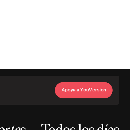
A
p
o
y
a
a
Y
o
u
V
e
s
o
n
r
i