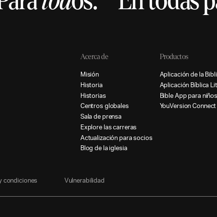
Para
tod
os.
En todas p
Acerca de
Productos
M
i
s
i
ó
n
A
p
l
i
c
a
c
i
ó
n
d
e
l
a
B
i
b
l
i
H
i
s
t
o
r
i
a
A
p
l
i
c
a
c
i
ó
n
B
í
b
l
i
c
a
L
i
H
i
s
t
o
r
i
a
s
B
i
b
l
e
A
p
p
p
a
r
a
n
i
ñ
o
C
e
n
t
r
o
s
g
l
o
b
a
l
e
s
Y
o
u
V
e
r
s
i
o
n
C
o
n
n
e
c
t
S
a
l
a
d
e
p
r
e
n
s
a
E
x
p
l
o
r
e
l
a
s
c
a
r
r
e
r
a
s
A
c
t
u
a
l
i
z
a
c
i
ó
n
p
a
r
a
s
o
c
i
o
s
B
l
o
g
d
e
l
a
i
g
l
e
s
i
a
y
c
o
n
d
i
c
i
o
n
e
s
V
u
l
n
e
r
a
b
i
l
i
d
a
d