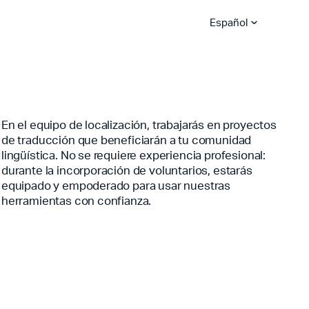
Español
e
Aplicación Bíblica Lite
Bible App pa
En el equipo de localización, trabajarás en proyectos
ral de los socios
ntros globales
Regala
Iglesias
Explore las carreras
Conviértete en sem
de traducción que beneficiarán a tu comunidad
YouVersion Platform
nido
torias
Actualización para socios
Conviértase en un s
lingüística. No se requiere experiencia profesional:
durante la incorporación de voluntarios, estarás
os 2026
Sirve con nosotros
equipado y empoderado para usar nuestras
herramientas con confianza.