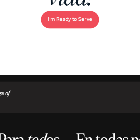
m
R
e
a
d
y
o
S
e
v
e
I
’
t
r
se of