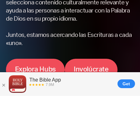
selecciona contenido culturalmente relevante y
ayuda a las personas a interactuar con la Palabra
de Dios en su propio idioma.
Juntos, estamos acercando las Escrituras a cada
«uno».
E
x
p
l
o
r
a
H
u
b
s
I
n
v
o
l
ú
c
r
a
t
e
Cómo funciona ---
Equipos locales que