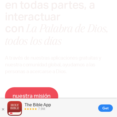
en todas partes, a
interactuar
con
La Palabra de Dios,
todos los días
A través de nuestras aplicaciones gratuitas y
nuestra comunidad global, ayudamos a las
personas a acercarse a Dios.
n
u
e
s
t
r
a
m
i
s
i
ó
n