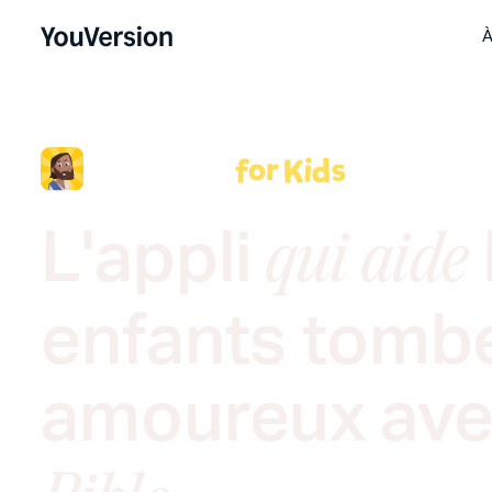
À
L'appli
qui aide
enfants tomb
amoureux
av