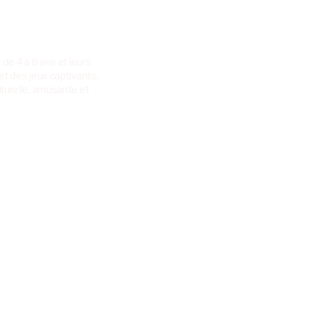
 de 4 à 8 ans et leurs
et des jeux captivants,
turelle, amusante et