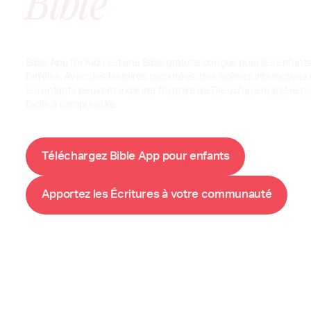
Bible
Bible App for Kids est une Bible gratuite conçue pour les enfants
familles. Avec des histoires racontées, des scènes interactives 
les enfants peuvent explorer l'histoire de Dieu d'une manière na
facile à comprendre
B
A
T
é
l
é
c
h
a
r
g
e
z
i
b
l
e
p
p
p
o
u
r
e
n
f
a
n
t
s
A
m
m
p
p
o
r
t
e
z
l
e
s
É
c
r
i
t
u
r
e
s
à
v
o
t
r
e
c
o
u
n
a
u
t
é