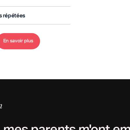
liques (trois niveaux de difficulté)
s répétées
ce qui s'est passé
ent à mesure que les enfants les
es (Armure de Dieu, Fruit de l'Esprit,
E
n
s
a
v
o
i
r
p
l
u
s
t à des questions et collections de
n
r, mes parents m'ont 