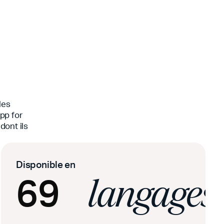
les
pp for
dont ils
Disponible en
69
langages