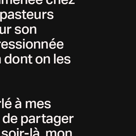
 pasteurs
sur son
pressionnée
n dont on les
rlé à mes
e de partager
 soir-là, mon