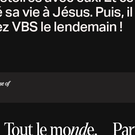
sa vie à Jésus. Puis, i
z VBS le lendemain !
se of
Tout le mo
nd
e.
Par