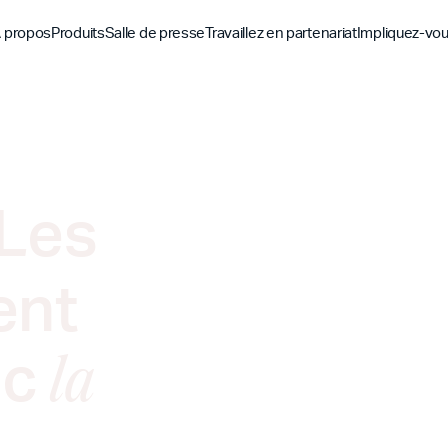
 propos
Produits
Salle de presse
Travaillez en partenariat
Impliquez-vo
Découvrez
Découvrez
Découv
Application biblique
Mission
Vue d'ensemble des pa
Hubs m
Les
YouVersion Connect
L'histoire
Partenaires de conten
Histoir
Sommet des partenair
ent
ec
la