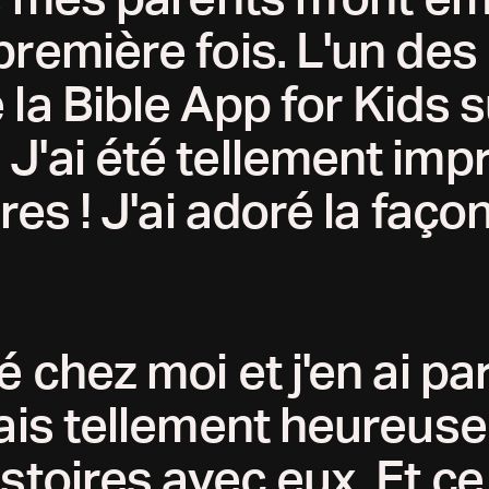
première fois. L'un des
 la Bible App for Kids 
J'ai été tellement im
ires ! J'ai adoré la faço
é chez moi et j'en ai pa
tais tellement heureus
stoires avec eux. Et ce