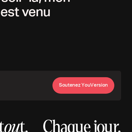
l est venu
S
o
u
t
e
n
e
z
Y
o
u
V
e
r
s
i
o
n
t
ou
t.
Chaque jour.