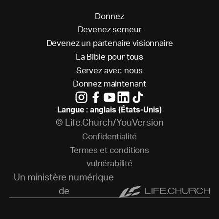
D
o
n
n
e
z
D
e
v
e
n
e
z
s
e
m
e
u
r
D
e
v
e
n
e
z
u
n
p
a
r
t
e
n
a
i
r
e
v
i
s
i
o
n
n
a
i
r
e
L
a
B
i
b
l
e
p
o
u
r
t
o
u
s
S
e
r
v
e
z
a
v
e
c
n
o
u
s
D
o
n
n
e
z
m
a
i
n
t
e
n
a
n
t
Langue : anglais (États-Unis)
© Life.Church/YouVersion
C
o
n
f
i
d
e
n
t
i
a
l
i
t
é
T
e
r
m
e
s
e
t
c
o
n
d
i
t
i
o
n
s
v
u
l
n
é
r
a
b
i
l
i
t
é
Un ministère numérique
de