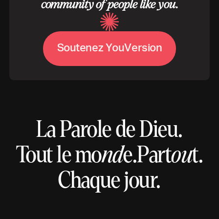
community of people like you.
S
o
u
t
e
n
e
z
Y
o
u
V
e
r
s
i
o
n
La Parole de Dieu.
Tout le mo
nd
e.
Part
ou
t.
Chaque jour.