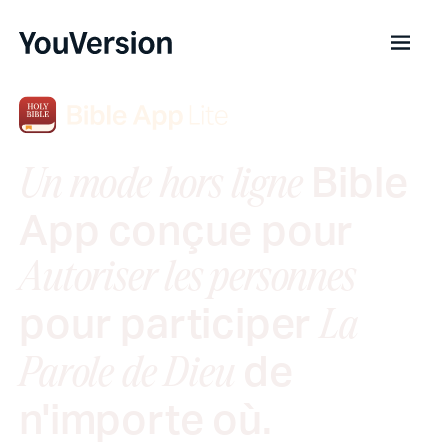
Bible
Un mode hors ligne
App conçue pour
Autoriser les personnes
pour participer
La
de
Parole de Dieu
n'importe où.