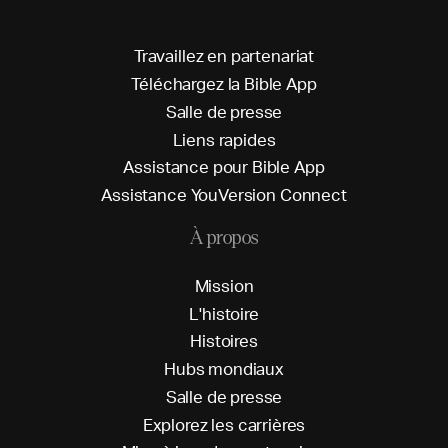
T
r
a
v
a
i
l
l
e
z
e
n
p
a
r
t
e
n
a
r
i
a
t
T
é
l
é
c
h
a
r
g
e
z
l
a
B
i
b
l
e
A
p
p
S
a
l
l
e
d
e
p
r
e
s
s
e
L
i
e
n
s
r
a
p
i
d
e
s
A
s
s
i
s
t
a
n
c
e
p
o
u
r
B
i
b
l
e
A
p
p
A
s
s
i
s
t
a
n
c
e
Y
o
u
V
e
r
s
i
o
n
C
o
n
n
e
c
t
À propos
M
i
s
s
i
o
n
L
'
h
i
s
t
o
i
r
e
H
i
s
t
o
i
r
e
s
H
u
b
s
m
o
n
d
i
a
u
x
S
a
l
l
e
d
e
p
r
e
s
s
e
E
x
p
l
o
r
e
z
l
e
s
c
a
r
r
i
è
r
e
s