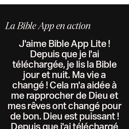
rester connecté chaque jour.
le sauvegarder pour plus tard.
La Bible App en action
J'aime Bible App Lite !
Depuis que je l'ai
téléchargée, je lis la Bible
jour et nuit. Ma vie a
changé ! Cela m'a aidée à
me rapprocher de Dieu et
mes rêves ont changé pour
de bon. Dieu est puissant !
Depuis que j'ai téléchargé