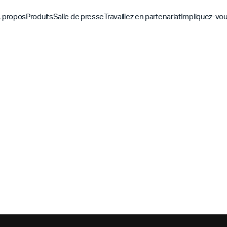
 propos
Produits
Salle de presse
Travaillez en partenariat
Impliquez-vo
Découvrez
Découvrez
Découv
Application biblique
Mission
Vue d'ensemble des pa
Hubs m
YouVersion Connect
L'histoire
Partenaires de conten
Histoir
Sommet des partenair