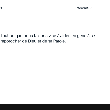
us
Français
Tout ce que nous faisons vise à aider les gens à se
rapprocher de Dieu et de sa Parole.
rez
Bible App Lite
Bible App pour e
rtenaires
ondiaux
Donnez
Eglises
Explorez les carrières
Devenez semeur
YouVersion Platform
u
es
Mise à jour des partenaires
Devenez un partena
es 2026
Servez avec nous