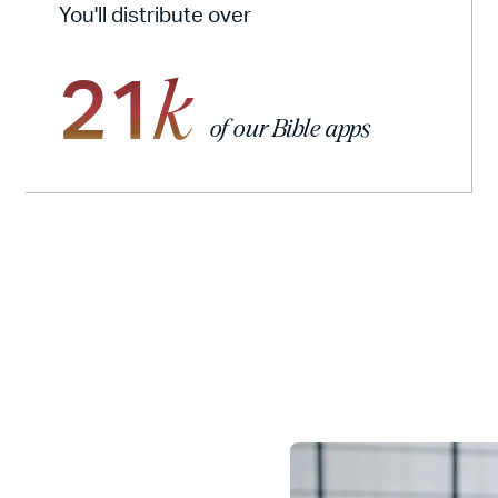
You'll distribute over
21
k
of our Bible apps