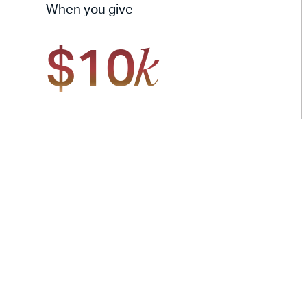
When you give
$10
k