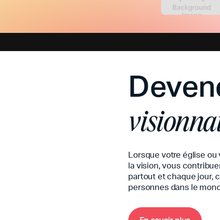
Deven
visionna
Lorsque votre église ou 
la vision, vous contribue
partout et chaque jour, c
personnes dans le mond
E
n
s
a
v
o
i
r
p
l
u
s