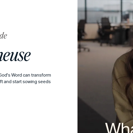
nde
meuse
 God's Word can transform
ift and start sowing seeds