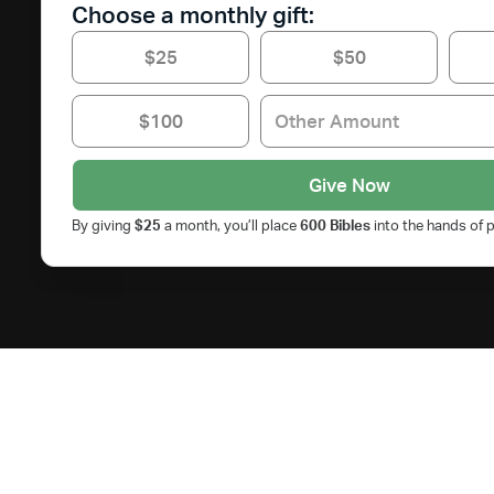
Choose a monthly gift:
$25
$50
$100
By giving
$
25
a month, you’ll place
600
Bibles
into the hands of p