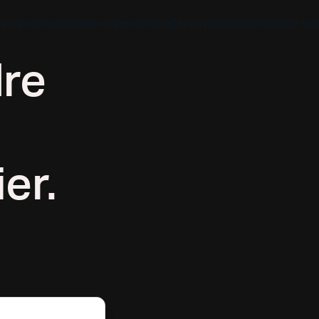
 propos
Produits
Salle de presse
Travaillez en partenariat
Impliquez-vo
ndre
Découvrez
Découvrez
Découv
Application biblique
Mission
Vue d'ensemble des pa
Hubs m
YouVersion Connect
L'histoire
Partenaires de conten
Histoir
er.
Sommet des partenair