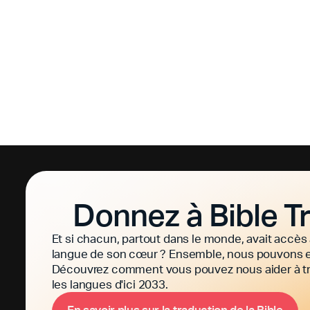
Donnez à Bible T
Et si chacun, partout dans le monde, avait accès 
langue de son cœur ? Ensemble, nous pouvons en 
Découvrez comment vous pouvez nous aider à tra
les langues d'ici 2033.
E
n
s
a
v
o
i
r
p
l
u
s
s
u
r
l
a
t
r
a
d
u
c
t
i
o
n
d
e
l
a
B
i
b
l
e