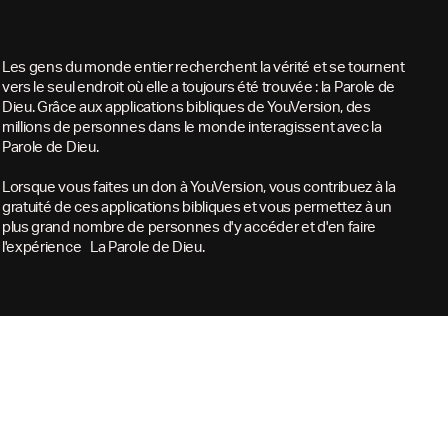
Les gens du monde entier recherchent la vérité et se tournent
vers le seul endroit où elle a toujours été trouvée : la Parole de
Dieu. Grâce aux applications bibliques de YouVersion, des
millions de personnes dans le monde interagissent avec la
Parole de Dieu.
Lorsque vous faites un don à YouVersion, vous contribuez à la
gratuité de ces applications bibliques et vous permettez à un
plus grand nombre de personnes d'y accéder et d'en faire
l'expérience La Parole de Dieu.