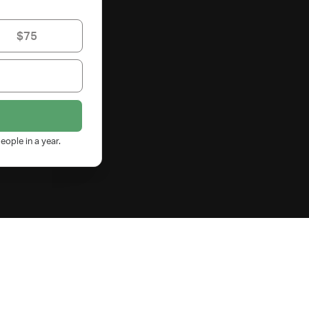
$75
eople in a year.