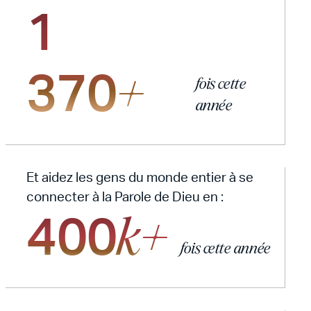
1
370
+
fois cette
année
Et aidez les gens du monde entier à se
connecter à la Parole de Dieu en :
400
k+
fois cette année