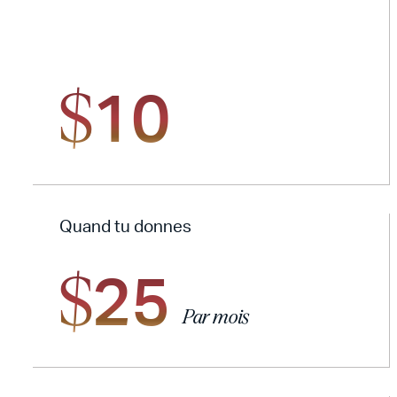
10
$
Quand tu donnes
25
$
Par mois