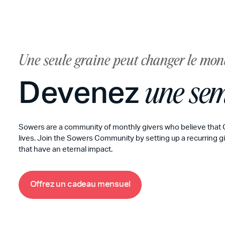
Une seule graine peut changer le mo
Devenez
une se
Sowers are a community of monthly givers who believe that
lives. Join the Sowers Community by setting up a recurring g
that have an eternal impact.
m
O
f
f
r
e
z
u
n
c
a
d
e
a
u
e
n
s
u
e
l