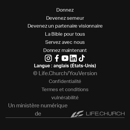
D
o
n
n
e
z
D
e
v
e
n
e
z
s
e
m
e
u
r
D
e
v
e
n
e
z
u
n
p
a
r
t
e
n
a
i
r
e
v
i
s
i
o
n
n
a
i
r
e
L
a
B
i
b
l
e
p
o
u
r
t
o
u
s
S
e
r
v
e
z
a
v
e
c
n
o
u
s
D
o
n
n
e
z
m
a
i
n
t
e
n
a
n
t
Langue : anglais (États-Unis)
© Life.Church/YouVersion
C
o
n
f
i
d
e
n
t
i
a
l
i
t
é
T
e
r
m
e
s
e
t
c
o
n
d
i
t
i
o
n
s
v
u
l
n
é
r
a
b
i
l
i
t
é
Un ministère numérique
de