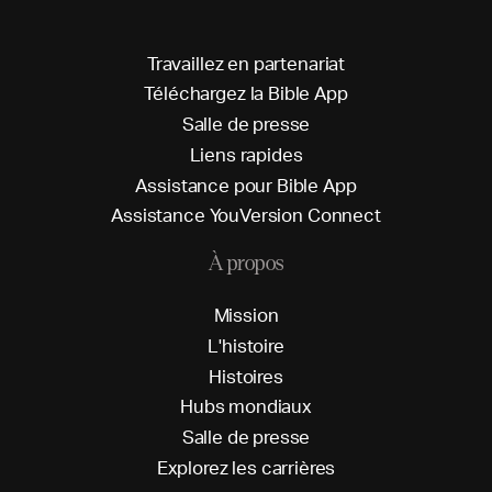
T
r
a
v
a
i
l
l
e
z
e
n
p
a
r
t
e
n
a
r
i
a
t
T
é
l
é
c
h
a
r
g
e
z
l
a
B
i
b
l
e
A
p
p
S
a
l
l
e
d
e
p
r
e
s
s
e
L
i
e
n
s
r
a
p
i
d
e
s
A
s
s
i
s
t
a
n
c
e
p
o
u
r
B
i
b
l
e
A
p
p
A
s
s
i
s
t
a
n
c
e
Y
o
u
V
e
r
s
i
o
n
C
o
n
n
e
c
t
À propos
M
i
s
s
i
o
n
L
'
h
i
s
t
o
i
r
e
H
i
s
t
o
i
r
e
s
H
u
b
s
m
o
n
d
i
a
u
x
S
a
l
l
e
d
e
p
r
e
s
s
e
E
x
p
l
o
r
e
z
l
e
s
c
a
r
r
i
è
r
e
s