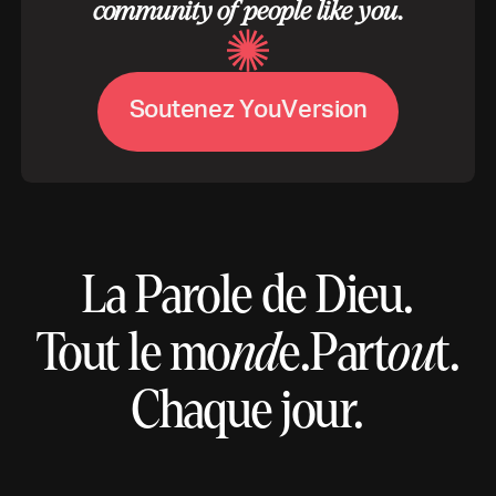
community of people like you.
S
o
u
t
e
n
e
z
Y
o
u
V
e
r
s
i
o
n
La Parole de Dieu.
Tout le mo
nd
e.
Part
ou
t.
Chaque jour.