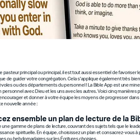
 pasteur principal ou principal, il est tout aussi essentiel de favoriser l
ue de guider votre congrégation. Cela s'applique également très bien 
oles ou des départements du personnel ! La Bible App est une mine d
n personnel avec Dieu et les uns avec les autres. Voici cinq manières pr
ur encourager et donner à votre équipe les moyens de progresser da
te nouvelle année :
z ensemble un plan de lecture de la Bi
 une gamme de plans de lecture, couvrant des sujets tels que le leade
oissance spirituelle. En équipe, choisissez un plan et consacrez-vous à
nes ou hebdomadaires sur les Écritures choisies.