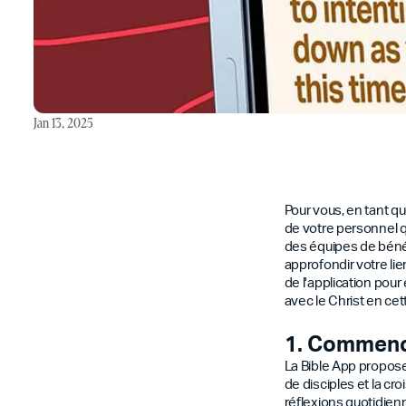
Jan 13, 2025
Pour vous, en tant que
de votre personnel q
des équipes de bénév
approfondir votre lie
de l'application po
avec le Christ en cet
1. Commence
La Bible App propose
de disciples et la cr
réflexions quotidien