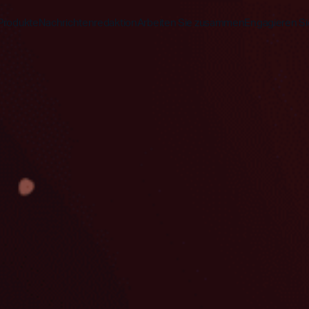
Produkte
Nachrichtenredaktion
Arbeiten Sie zusammen
Engagieren Si
Entdecke
Entdecke
Entdeck
Bibel-App
Bibel 
Auftrag
Überblick über unsere P
Globale Hu
YouVersion Verbinden
YouVer
Geschichte
Inhaltspartner
Geschicht
Partnergipfel 2026