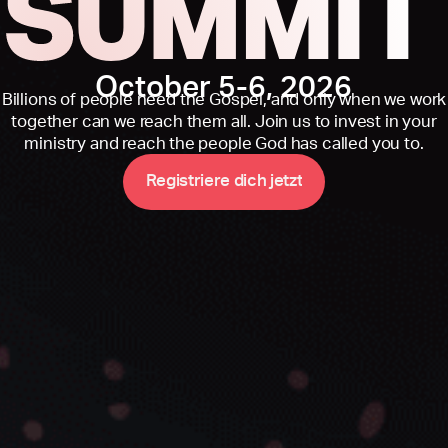
October 5-6, 2026
Billions of people need the Gospel, and only when we work
together can we reach them all. Join us to invest in your
ministry and reach the people God has called you to.
R
e
g
i
s
t
r
i
e
r
e
d
i
c
h
j
e
t
z
t