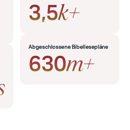
3,5
k+
Abgeschlossene Bibellesepläne
630
m+
s