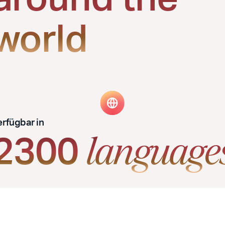
world
erfügbar in
2300
language