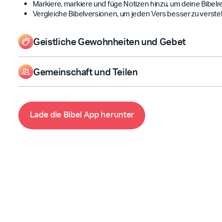
Markiere, markiere und füge Notizen hinzu, um deine Bibelre
Vergleiche Bibelversionen, um jeden Vers besser zu verste
Geistliche Gewohnheiten und Gebet
Lesen oder hören Sie sich die Heilige Schrift mit Audio- und 
Markiere, markiere und füge Notizen hinzu, um deine Bibelre
Gemeinschaft und Teilen
Vergleiche Bibelversionen, um jeden Vers besser zu verste
Lesen oder hören Sie sich die Heilige Schrift mit Audio- und 
Markiere, markiere und füge Notizen hinzu, um deine Bibelre
Vergleiche Bibelversionen, um jeden Vers besser zu verste
L
a
d
e
d
i
e
B
i
b
e
l
A
p
p
h
e
r
u
n
t
e
r