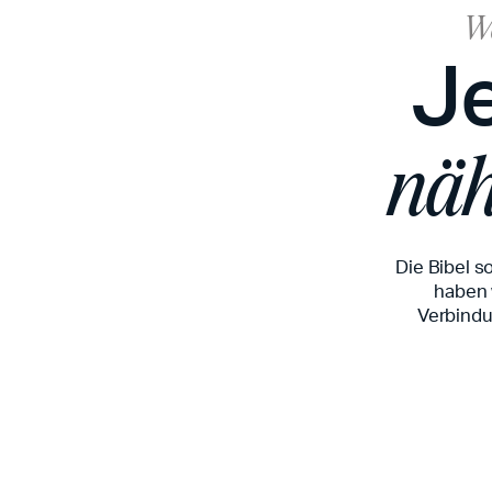
Wa
J
näh
Die Bibel s
haben w
Verbindu