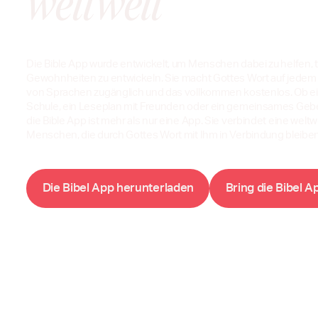
weltweit
Die Bible App wurde entwickelt, um Menschen dabei zu helfen, t
Gewohnheiten zu entwickeln. Sie macht Gottes Wort auf jedem
von Sprachen zugänglich und das vollkommen kostenlos. Ob ein
Schule, ein Leseplan mit Freunden oder ein gemeinsames Gebet
die Bible App ist mehr als nur eine App. Sie verbindet eine wel
Menschen, die durch Gottes Wort mit Ihm in Verbindung bleiben
D
B
A
B
B
A
i
e
i
b
e
l
p
p
h
e
r
u
n
t
e
r
l
a
d
e
n
r
i
n
g
d
i
e
i
b
e
l