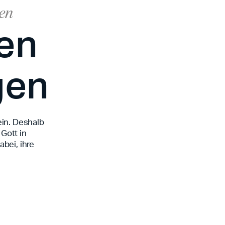
ben
en
gen
ein. Deshalb
 Gott in
bei, ihre