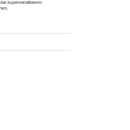
ise zu personalisieren.
hen.
Offline-Zugriff an.
ise zu personalisieren.
hen.
Offline-Zugriff an.
ise zu personalisieren.
hen.