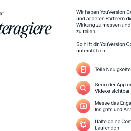
Wir haben YouVersion C
er
und anderen Partnern die
teragiere
Wirkung zu messen und N
zu teilen.
So hilft dir YouVersion
unterstützen:
Teile Neuigkeite
Sei in der App 
Videos sichtbar
Messe das Engag
Insights und An
Halte deine Com
Laufenden