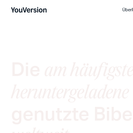
Über
Die
am häufigst
heruntergeladene
genutzte Bibe