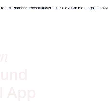
Produkte
Nachrichtenredaktion
Arbeiten Sie zusammen
Engagieren Si
Entdecke
Entdecke
Entdeck
Bibel-App
Bibel 
Auftrag
Überblick über unsere P
Globale Hu
YouVersion Verbinden
YouVer
en
Geschichte
Inhaltspartner
Geschicht
Partnergipfel 2026
und
l App