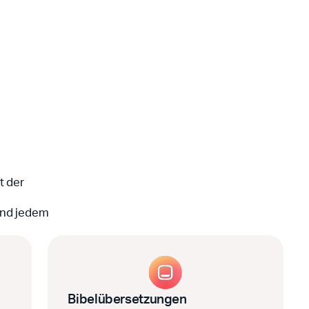
t der
und jedem
Bibelübersetzungen