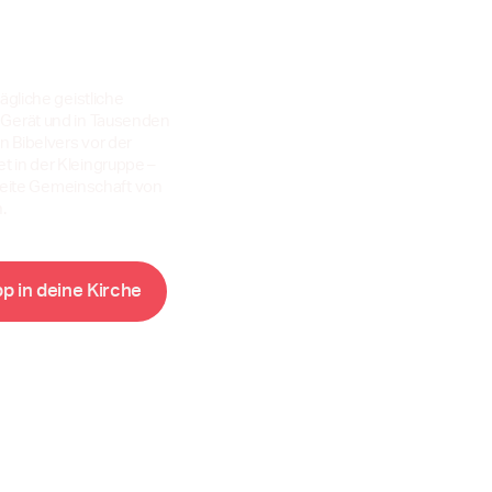
ägliche geistliche
 Gerät und in Tausenden
 Bibelvers vor der
 in der Kleingruppe –
tweite Gemeinschaft von
.
K
p
p
i
n
d
e
i
n
e
i
r
c
h
e