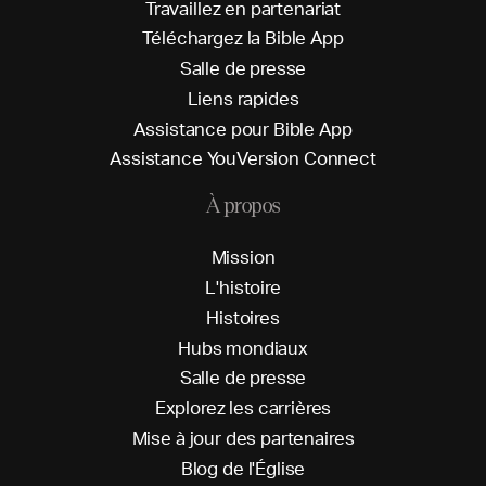
T
r
a
v
a
i
l
l
e
z
e
n
p
a
r
t
e
n
a
r
i
a
t
T
é
l
é
c
h
a
r
g
e
z
l
a
B
i
b
l
e
A
p
p
S
a
l
l
e
d
e
p
r
e
s
s
e
L
i
e
n
s
r
a
p
i
d
e
s
A
s
s
i
s
t
a
n
c
e
p
o
u
r
B
i
b
l
e
A
p
p
A
s
s
i
s
t
a
n
c
e
Y
o
u
V
e
r
s
i
o
n
C
o
n
n
e
c
t
À propos
M
i
s
s
i
o
n
L
'
h
i
s
t
o
i
r
e
H
i
s
t
o
i
r
e
s
H
u
b
s
m
o
n
d
i
a
u
x
S
a
l
l
e
d
e
p
r
e
s
s
e
E
x
p
l
o
r
e
z
l
e
s
c
a
r
r
i
è
r
e
s
M
i
s
e
à
j
o
u
r
d
e
s
p
a
r
t
e
n
a
i
r
e
s
B
l
o
g
d
e
l
'
É
g
l
i
s
e