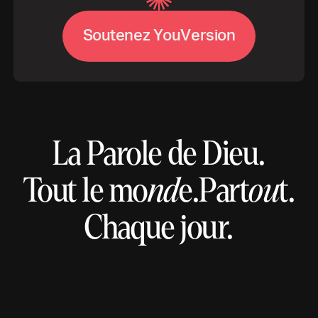
S
o
u
t
e
n
e
z
Y
o
u
V
e
r
s
i
o
n
La Parole de Dieu.
Tout le mo
nd
e.
Part
ou
t.
Chaque jour.