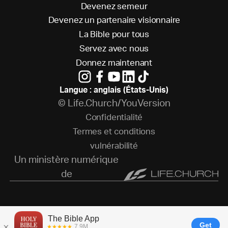
D
e
v
e
n
e
z
s
e
m
e
u
r
D
e
v
e
n
e
z
u
n
p
a
r
t
e
n
a
i
r
e
v
i
s
i
o
n
n
a
i
r
e
L
a
B
i
b
l
e
p
o
u
r
t
o
u
s
S
e
r
v
e
z
a
v
e
c
n
o
u
s
D
o
n
n
e
z
m
a
i
n
t
e
n
a
n
t
Langue : anglais (États-Unis)
© Life.Church/YouVersion
C
o
n
f
i
d
e
n
t
i
a
l
i
t
é
T
e
r
m
e
s
e
t
c
o
n
d
i
t
i
o
n
s
v
u
l
n
é
r
a
b
i
l
i
t
é
Un ministère numérique
de