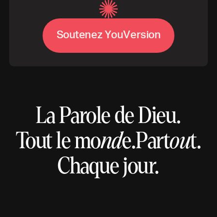
S
o
u
t
e
n
e
z
Y
o
u
V
e
r
s
i
o
n
La Parole de Dieu.
Tout le mo
nd
e.
Part
ou
t.
Chaque jour.