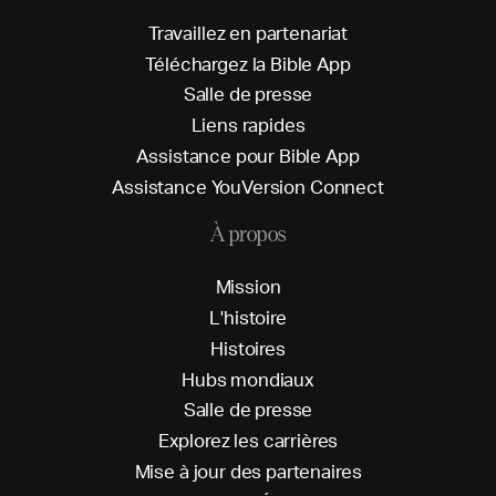
T
r
a
v
a
i
l
l
e
z
e
n
p
a
r
t
e
n
a
r
i
a
t
T
é
l
é
c
h
a
r
g
e
z
l
a
B
i
b
l
e
A
p
p
S
a
l
l
e
d
e
p
r
e
s
s
e
L
i
e
n
s
r
a
p
i
d
e
s
A
s
s
i
s
t
a
n
c
e
p
o
u
r
B
i
b
l
e
A
p
p
A
s
s
i
s
t
a
n
c
e
Y
o
u
V
e
r
s
i
o
n
C
o
n
n
e
c
t
À propos
M
i
s
s
i
o
n
L
'
h
i
s
t
o
i
r
e
H
i
s
t
o
i
r
e
s
H
u
b
s
m
o
n
d
i
a
u
x
S
a
l
l
e
d
e
p
r
e
s
s
e
E
x
p
l
o
r
e
z
l
e
s
c
a
r
r
i
è
r
e
s
M
i
s
e
à
j
o
u
r
d
e
s
p
a
r
t
e
n
a
i
r
e
s