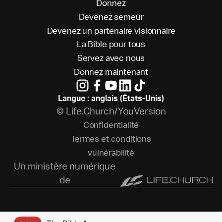
D
o
n
n
e
z
D
e
v
e
n
e
z
s
e
m
e
u
r
D
e
v
e
n
e
z
u
n
p
a
r
t
e
n
a
i
r
e
v
i
s
i
o
n
n
a
i
r
e
L
a
B
i
b
l
e
p
o
u
r
t
o
u
s
S
e
r
v
e
z
a
v
e
c
n
o
u
s
D
o
n
n
e
z
m
a
i
n
t
e
n
a
n
t
Langue : anglais (États-Unis)
© Life.Church/YouVersion
C
o
n
f
i
d
e
n
t
i
a
l
i
t
é
T
e
r
m
e
s
e
t
c
o
n
d
i
t
i
o
n
s
v
u
l
n
é
r
a
b
i
l
i
t
é
Un ministère numérique
de