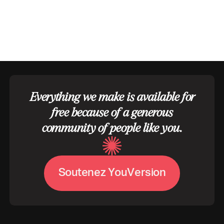
Everything we make is available for
free because of a generous
community of people like you.
V
S
o
u
t
e
n
e
z
Y
o
u
e
r
s
i
o
n