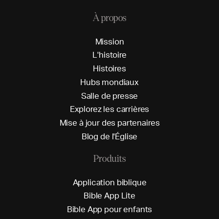
À propos
M
i
s
s
i
o
n
L
'
h
i
s
t
o
i
r
e
H
i
s
t
o
i
r
e
s
H
u
b
s
m
o
n
d
i
a
u
x
S
a
l
l
e
d
e
p
r
e
s
s
e
E
x
p
l
o
r
e
z
l
e
s
c
a
r
r
i
è
r
e
s
M
i
s
e
à
j
o
u
r
d
e
s
p
a
r
t
e
n
a
i
r
e
s
B
l
o
g
d
e
l
'
É
g
l
i
s
e
Produits
A
p
p
l
i
c
a
t
i
o
n
b
i
b
l
i
q
u
e
B
i
b
l
e
A
p
p
L
i
t
e
B
i
b
l
e
A
p
p
p
o
u
r
e
n
f
a
n
t
s