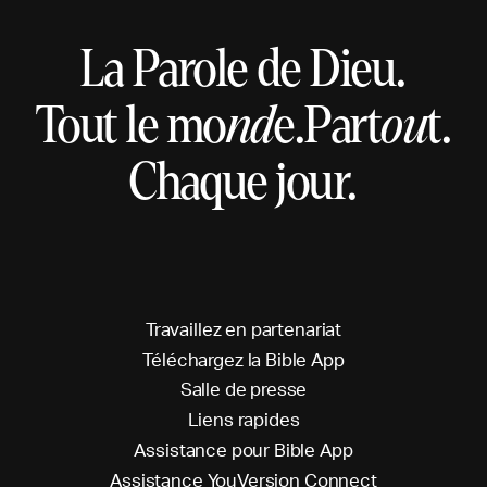
La Parole de Dieu.
Tout le mo
nd
e.
Part
ou
t.
Chaque jour.
T
r
a
v
a
i
l
l
e
z
e
n
p
a
r
t
e
n
a
r
i
a
t
T
é
l
é
c
h
a
r
g
e
z
l
a
B
i
b
l
e
A
p
p
S
a
l
l
e
d
e
p
r
e
s
s
e
L
i
e
n
s
r
a
p
i
d
e
s
A
s
s
i
s
t
a
n
c
e
p
o
u
r
B
i
b
l
e
A
p
p
A
s
s
i
s
t
a
n
c
e
Y
o
u
V
e
r
s
i
o
n
C
o
n
n
e
c
t