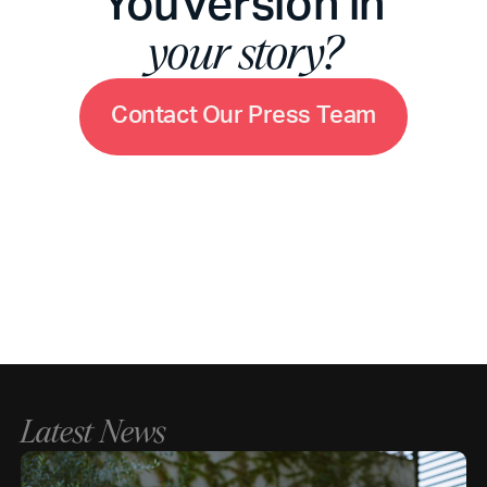
YouVersion in
your story?
C
o
n
t
a
c
t
O
u
r
P
r
e
s
s
T
e
a
m
Latest News