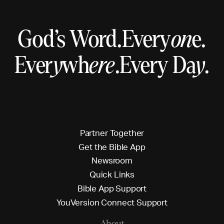
God’s Word.
Every
on
e.
Ever
y
wh
ere
.
Every Da
y
.
P
a
r
t
n
e
r
T
o
g
e
t
h
e
r
G
e
t
t
h
e
B
i
b
l
e
A
p
p
N
e
w
s
r
o
o
m
Q
u
i
c
k
L
i
n
k
s
B
i
b
l
e
A
p
p
S
u
p
p
o
r
t
Y
o
u
V
e
r
s
i
o
n
C
o
n
n
e
c
t
S
u
p
p
o
r
t
About