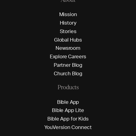
M
i
s
s
i
o
n
H
i
s
t
o
r
y
S
t
o
r
i
e
s
G
l
o
b
a
l
H
u
b
s
N
e
w
s
r
o
o
m
E
x
p
l
o
r
e
C
a
r
e
e
r
s
P
a
r
t
n
e
r
B
l
o
g
C
h
u
r
c
h
B
l
o
g
Products
B
i
b
l
e
A
p
p
B
i
b
l
e
A
p
p
L
i
t
e
B
i
b
l
e
A
p
p
f
o
r
K
i
d
s
Y
o
u
V
e
r
s
i
o
n
C
o
n
n
e
c
t