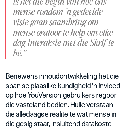
is net die begin van hoe ons
mense rondom ’n gedeelde
visie gaan saambring om
mense oraloor te help om elke
dag interaksie met die Skrif te
hê.”
Benewens inhoudontwikkeling het die
span se plaaslike kundigheid 'n invloed
op hoe YouVersion gebruikers regoor
die vasteland bedien. Hulle verstaan
die alledaagse realiteite wat mense in
die gesig staar, insluitend datakoste