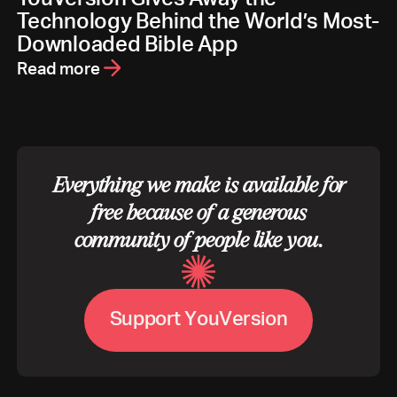
Technology Behind the World’s Most-
Downloaded Bible App
Read more
Everything we make is available for
free because of a generous
community of people like you.
S
u
p
p
o
r
t
Y
o
u
V
e
r
s
i
o
n