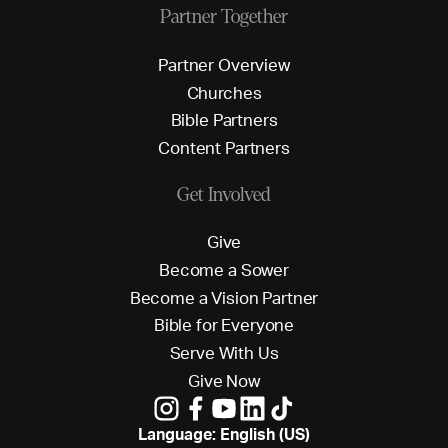
Partner Together
P
a
r
t
n
e
r
O
v
e
r
v
i
e
w
C
h
u
r
c
h
e
s
B
i
b
l
e
P
a
r
t
n
e
r
s
C
o
n
t
e
n
t
P
a
r
t
n
e
r
s
Get Involved
G
i
v
e
B
e
c
o
m
e
a
S
o
w
e
r
B
e
c
o
m
e
a
V
i
s
i
o
n
P
a
r
t
n
e
r
B
i
b
l
e
f
o
r
E
v
e
r
y
o
n
e
S
e
r
v
e
W
i
t
h
U
s
G
i
v
e
N
o
w
Language: English (US)