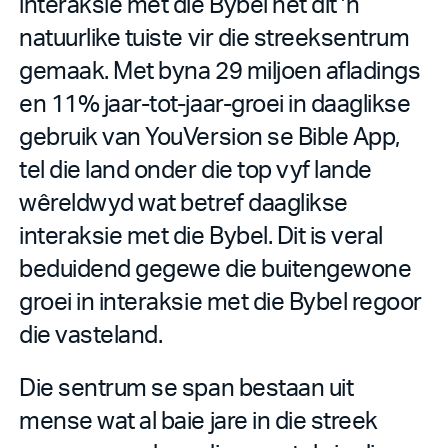
interaksie met die Bybel het dit ’n
natuurlike tuiste vir die streeksentrum
gemaak. Met byna 29 miljoen afladings
en 11% jaar-tot-jaar-groei in daaglikse
gebruik van YouVersion se Bible App,
tel die land onder die top vyf lande
wêreldwyd wat betref daaglikse
interaksie met die Bybel. Dit is veral
beduidend gegewe die buitengewone
groei in interaksie met die Bybel regoor
die vasteland.
Die sentrum se span bestaan uit
mense wat al baie jare in die streek